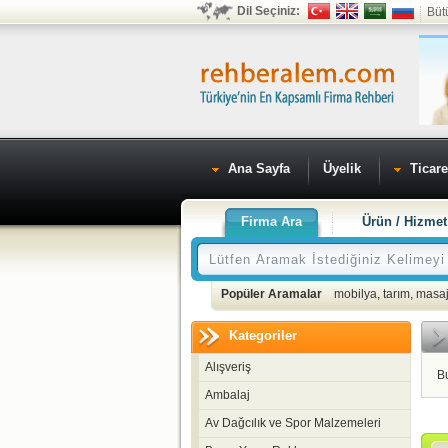
Dil Seçiniz:
Büt
Ana Sayfa
Üyelik
Ticare
Firma Ara
Ürün / Hizmet
Popüler Aramalar
mobilya
,
tarım
,
masaj
Kategoriler
Alışveriş
B
Ambalaj
Av Dağcılık ve Spor Malzemeleri