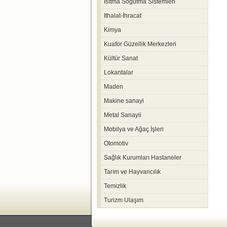
Isıtma Soğutma Sistemleri
Ithalat-İhracat
Kimya
Kuaför Güzellik Merkezleri
Kültür Sanat
Lokantalar
Maden
Makine sanayi
Metal Sanayii
Mobilya ve Ağaç İşleri
Otomotiv
Sağlık Kurumları Hastaneler
Tarım ve Hayvancılık
Temizlik
Turizm Ulaşım