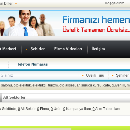
Hoşgeldiniz
ün Diller
t Merkezi
Şehirler
Firma Videoları
İletişim
Telefon Numarası
Üyelik Türü
Şehirler
 salonu
,
oto elektrik
,
elektrikçi
,
turizm
,
oto aksesuar
,
sürücü kursu
,
cafe
,
güvenlik
,
m
Alt Sektörler
u Sektörde;
0
Alt Sektör,
0
Firma,
0
Ürün,
0
Kampanya İlanı,
0
Alım Talebi İlanı