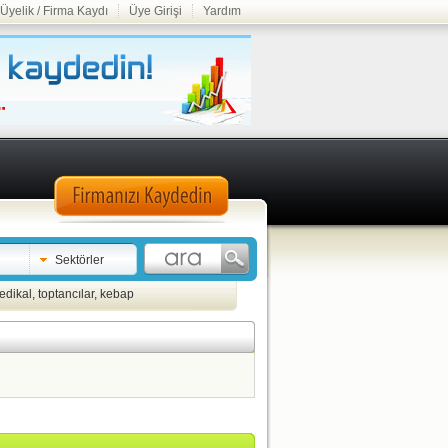
Üyelik / Firma Kaydı
Üye Girişi
Yardım
Sektörler
edikal
,
toptancılar
,
kebap