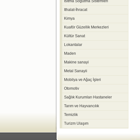
Isıtma Soğutma Sistemleri
Ithalat-İhracat
Kimya
Kuaför Güzellik Merkezleri
Kültür Sanat
Lokantalar
Maden
Makine sanayi
Metal Sanayii
Mobilya ve Ağaç İşleri
Otomotiv
Sağlık Kurumları Hastaneler
Tarım ve Hayvancılık
Temizlik
Turizm Ulaşım