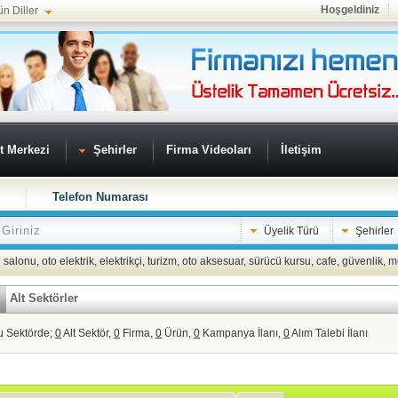
Hoşgeldiniz
ün Diller
t Merkezi
Şehirler
Firma Videoları
İletişim
Telefon Numarası
Üyelik Türü
Şehirler
 salonu
,
oto elektrik
,
elektrikçi
,
turizm
,
oto aksesuar
,
sürücü kursu
,
cafe
,
güvenlik
,
m
Alt Sektörler
u Sektörde;
0
Alt Sektör,
0
Firma,
0
Ürün,
0
Kampanya İlanı,
0
Alım Talebi İlanı