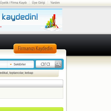
Üyelik / Firma Kaydı
Üye Girişi
Yardım
Sektörler
edikal
,
toptancılar
,
kebap