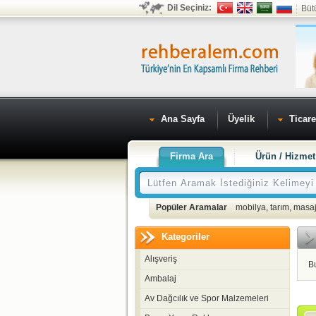
Dil Seçiniz:
Büt
Ana Sayfa
Üyelik
Ticare
Firma Ara
Ürün / Hizmet
Popüler Aramalar
mobilya
,
tarım
,
masaj
Kategoriler
Alışveriş
B
Ambalaj
Av Dağcılık ve Spor Malzemeleri