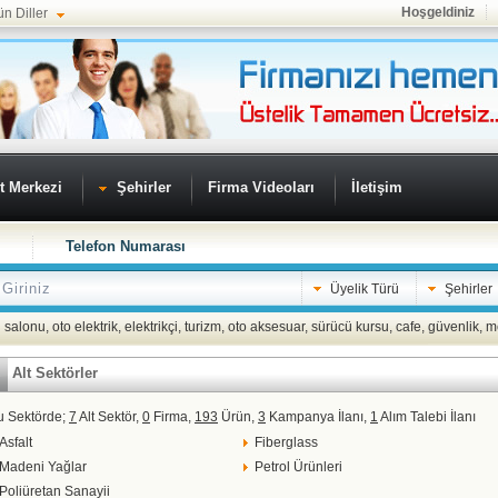
Hoşgeldiniz
ün Diller
t Merkezi
Şehirler
Firma Videoları
İletişim
Telefon Numarası
Üyelik Türü
Şehirler
 salonu
,
oto elektrik
,
elektrikçi
,
turizm
,
oto aksesuar
,
sürücü kursu
,
cafe
,
güvenlik
,
m
Alt Sektörler
u Sektörde;
7
Alt Sektör,
0
Firma,
193
Ürün,
3
Kampanya İlanı,
1
Alım Talebi İlanı
Asfalt
Fiberglass
Madeni Yağlar
Petrol Ürünleri
Poliüretan Sanayii