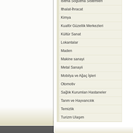
Isıtma Soğutma Sistemleri
Ithalat-İhracat
Kimya
Kuaför Güzellik Merkezleri
Kültür Sanat
Lokantalar
Maden
Makine sanayi
Metal Sanayii
Mobilya ve Ağaç İşleri
Otomotiv
Sağlık Kurumları Hastaneler
Tarım ve Hayvancılık
Temizlik
Turizm Ulaşım