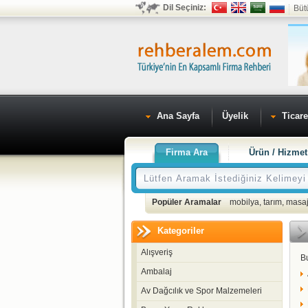
Dil Seçiniz:
Büt
Ana Sayfa
Üyelik
Ticare
Firma Ara
Ürün / Hizmet
Popüler Aramalar
mobilya
,
tarım
,
masaj
Kategoriler
Alışveriş
B
Ambalaj
Av Dağcılık ve Spor Malzemeleri