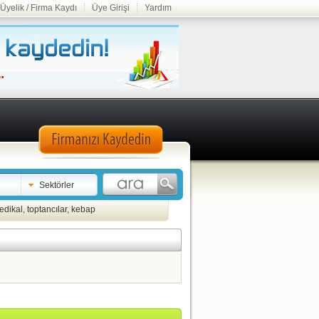
Üyelik / Firma Kaydı
Üye Girişi
Yardım
Sektörler
edikal
,
toptancılar
,
kebap