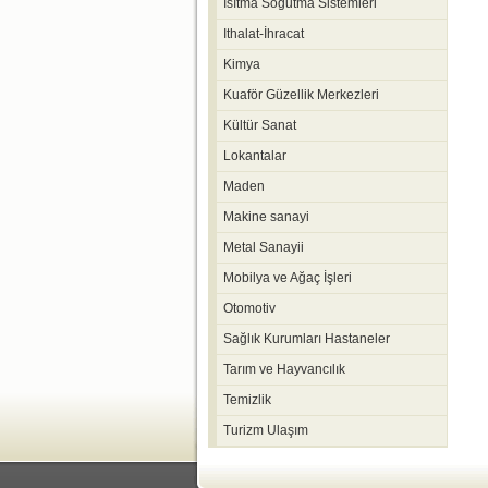
Isıtma Soğutma Sistemleri
Ithalat-İhracat
Kimya
Kuaför Güzellik Merkezleri
Kültür Sanat
Lokantalar
Maden
Makine sanayi
Metal Sanayii
Mobilya ve Ağaç İşleri
Otomotiv
Sağlık Kurumları Hastaneler
Tarım ve Hayvancılık
Temizlik
Turizm Ulaşım