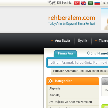
Dil Seçiniz:
Büt
Ana Sayfa
Üyelik
Ticare
Firma Ara
Ürün / Hizmet
Popüler Aramalar
mobilya
,
tarım
,
masaj
Kategoriler
Alışveriş
B
Ambalaj
Av Dağcılık ve Spor Malzemeleri