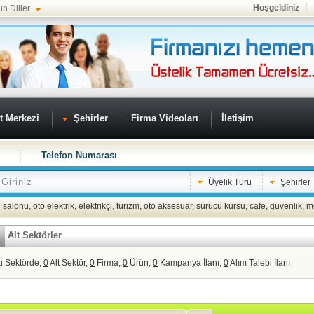
Hoşgeldiniz
ün Diller
t Merkezi
Şehirler
Firma Videoları
İletişim
Telefon Numarası
Üyelik Türü
Şehirler
 salonu
,
oto elektrik
,
elektrikçi
,
turizm
,
oto aksesuar
,
sürücü kursu
,
cafe
,
güvenlik
,
m
Alt Sektörler
u Sektörde;
0
Alt Sektör,
0
Firma,
0
Ürün,
0
Kampanya İlanı,
0
Alım Talebi İlanı