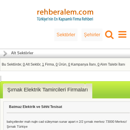
Sektörler
Şehirler
Alt Sektörler
Bu Sektörde;
0
Alt Sektör,
1
Firma,
0
Ürün,
0
Kampanya İlanı,
0
Alım Talebi İlanı
Şırnak Elektrik Tamircileri Firmaları
Batmaz Elektrik ve Sıhhi Tesisat
bahçelievler mah nujin cad süleyman sunar apart n 2/2 şırnak merkez 73000 Merkez/
Şırnak Türkiye