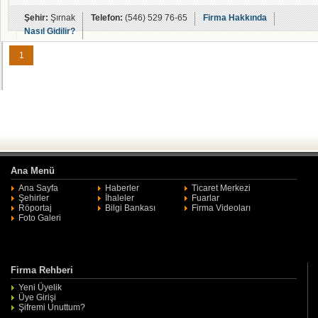
Şehir:
Şırnak
Telefon:
(546) 529 76-65
Firma Hakkında
Nasıl Gidilir?
1
Ana Menü
Ana Sayfa
Haberler
Ticaret Merkezi
Şehirler
İhaleler
Fuarlar
Röportaj
Bilgi Bankası
Firma Videoları
Foto Galeri
Firma Rehberi
Yeni Üyelik
Üye Girişi
Şifremi Unuttum?