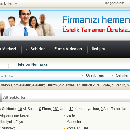
Hoşgeldiniz
ün Diller
t Merkezi
Şehirler
Firma Videoları
İletişim
Telefon Numarası
Üyelik Türü
Şehirler
 salonu
,
oto elektrik
,
elektrikçi
,
turizm
,
oto aksesuar
,
sürücü kursu
,
cafe
,
güvenlik
,
m
Alt Sektörler
u Sektörde;
10
Alt Sektör,
0
Firma,
161
Ürün,
12
Kampanya İlanı,
0
Alım Talebi İlanı
Alışveriş merkezleri
Barter
Hediyelik Eşya
Marketler
Oyuncakçı
Porselen Çini