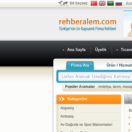
Dil Seçiniz:
Büt
Ana Sayfa
Üyelik
Ticare
Firma Ara
Ürün / Hizmet
Popüler Aramalar
mobilya
,
tarım
,
masaj
Kategoriler
Alışveriş
B
Ambalaj
Av Dağcılık ve Spor Malzemeleri