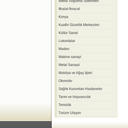
Isıtma Soğutma Sistemleri
Ithalat-İhracat
Kimya
Kuaför Güzellik Merkezleri
Kültür Sanat
Lokantalar
Maden
Makine sanayi
Metal Sanayii
Mobilya ve Ağaç İşleri
Otomotiv
Sağlık Kurumları Hastaneler
Tarım ve Hayvancılık
Temizlik
Turizm Ulaşım