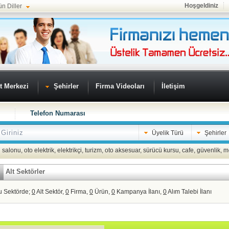
Hoşgeldiniz
ün Diller
t Merkezi
Şehirler
Firma Videoları
İletişim
Telefon Numarası
Üyelik Türü
Şehirler
 salonu
,
oto elektrik
,
elektrikçi
,
turizm
,
oto aksesuar
,
sürücü kursu
,
cafe
,
güvenlik
,
m
Alt Sektörler
u Sektörde;
0
Alt Sektör,
0
Firma,
0
Ürün,
0
Kampanya İlanı,
0
Alım Talebi İlanı