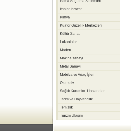
Isıtma Soğutma Sistemleri
Ithalat-İhracat
Kimya
Kuaför Güzellik Merkezleri
Kültür Sanat
Lokantalar
Maden
Makine sanayi
Metal Sanayii
Mobilya ve Ağaç İşleri
Otomotiv
Sağlık Kurumları Hastaneler
Tarım ve Hayvancılık
Temizlik
Turizm Ulaşım