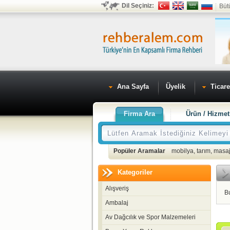
Dil Seçiniz:
Büt
Ana Sayfa
Üyelik
Ticare
Firma Ara
Ürün / Hizmet
Popüler Aramalar
mobilya
,
tarım
,
masaj
Kategoriler
Alışveriş
B
Ambalaj
Av Dağcılık ve Spor Malzemeleri