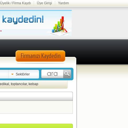
Üyelik / Firma Kaydı
Üye Girişi
Yardım
Sektörler
edikal
,
toptancılar
,
kebap