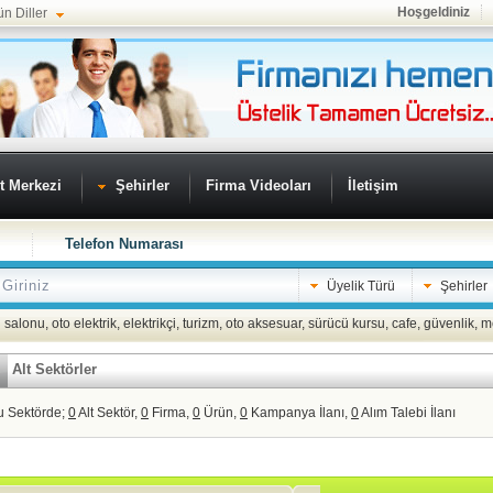
Hoşgeldiniz
ün Diller
t Merkezi
Şehirler
Firma Videoları
İletişim
Telefon Numarası
Üyelik Türü
Şehirler
 salonu
,
oto elektrik
,
elektrikçi
,
turizm
,
oto aksesuar
,
sürücü kursu
,
cafe
,
güvenlik
,
m
Alt Sektörler
u Sektörde;
0
Alt Sektör,
0
Firma,
0
Ürün,
0
Kampanya İlanı,
0
Alım Talebi İlanı