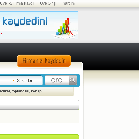
Üyelik / Firma Kaydı
Üye Girişi
Yardım
Sektörler
edikal
,
toptancılar
,
kebap