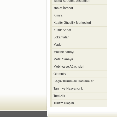
Isıtma Soğutma Sistemleri
Ithalat-İhracat
Kimya
Kuaför Güzellik Merkezleri
Kültür Sanat
Lokantalar
Maden
Makine sanayi
Metal Sanayii
Mobilya ve Ağaç İşleri
Otomotiv
Sağlık Kurumları Hastaneler
Tarım ve Hayvancılık
Temizlik
Turizm Ulaşım