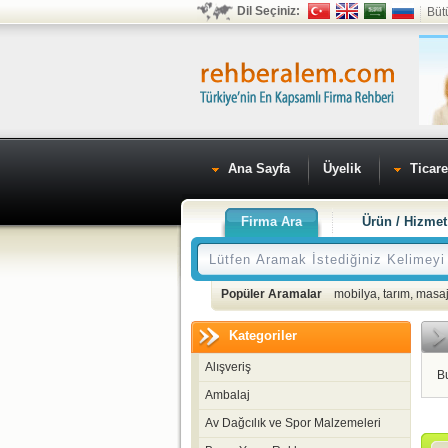
Dil Seçiniz:
Büt
Ana Sayfa
Üyelik
Ticare
Firma Ara
Ürün / Hizmet
Popüler Aramalar
mobilya
,
tarım
,
masaj
Kategoriler
Alışveriş
B
Ambalaj
Av Dağcılık ve Spor Malzemeleri