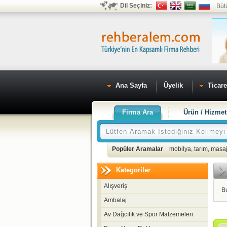
Dil Seçiniz:
Büt
Ana Sayfa
Üyelik
Ticare
Firma Ara
Ürün / Hizmet
Popüler Aramalar
mobilya
,
tarım
,
masaj
Kategoriler
Alışveriş
B
Ambalaj
Av Dağcılık ve Spor Malzemeleri