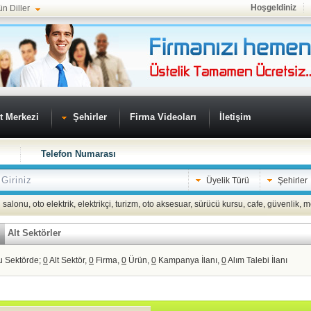
Hoşgeldiniz
ün Diller
t Merkezi
Şehirler
Firma Videoları
İletişim
Telefon Numarası
Üyelik Türü
Şehirler
 salonu
,
oto elektrik
,
elektrikçi
,
turizm
,
oto aksesuar
,
sürücü kursu
,
cafe
,
güvenlik
,
m
Alt Sektörler
u Sektörde;
0
Alt Sektör,
0
Firma,
0
Ürün,
0
Kampanya İlanı,
0
Alım Talebi İlanı