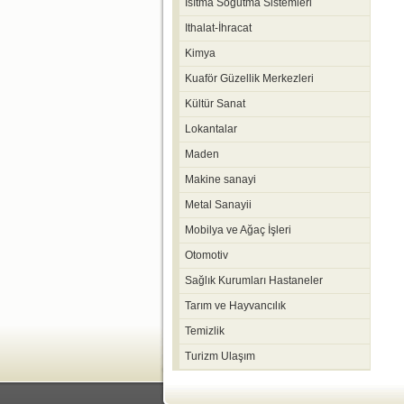
Isıtma Soğutma Sistemleri
Ithalat-İhracat
Kimya
Kuaför Güzellik Merkezleri
Kültür Sanat
Lokantalar
Maden
Makine sanayi
Metal Sanayii
Mobilya ve Ağaç İşleri
Otomotiv
Sağlık Kurumları Hastaneler
Tarım ve Hayvancılık
Temizlik
Turizm Ulaşım