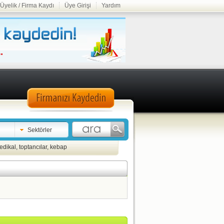
Üyelik / Firma Kaydı
Üye Girişi
Yardım
Sektörler
edikal
,
toptancılar
,
kebap