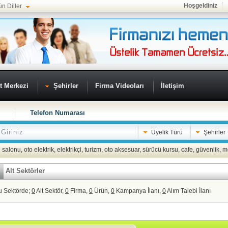
Hoşgeldiniz
ün Diller
t Merkezi
Şehirler
Firma Videoları
İletişim
Telefon Numarası
Üyelik Türü
Şehirler
 salonu
,
oto elektrik
,
elektrikçi
,
turizm
,
oto aksesuar
,
sürücü kursu
,
cafe
,
güvenlik
,
m
Alt Sektörler
u Sektörde;
0
Alt Sektör,
0
Firma,
0
Ürün,
0
Kampanya İlanı,
0
Alım Talebi İlanı