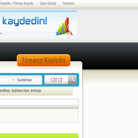
Üyelik / Firma Kaydı
Üye Girişi
Yardım
Sektörler
edikal
,
toptancılar
,
kebap