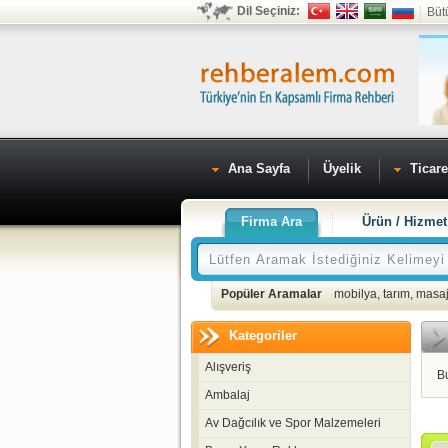
Dil Seçiniz:
Büt
Ana Sayfa
Üyelik
Ticare
Firma Ara
Ürün / Hizmet
Popüler Aramalar
mobilya
,
tarım
,
masaj
Kategoriler
Alışveriş
B
Ambalaj
Av Dağcılık ve Spor Malzemeleri