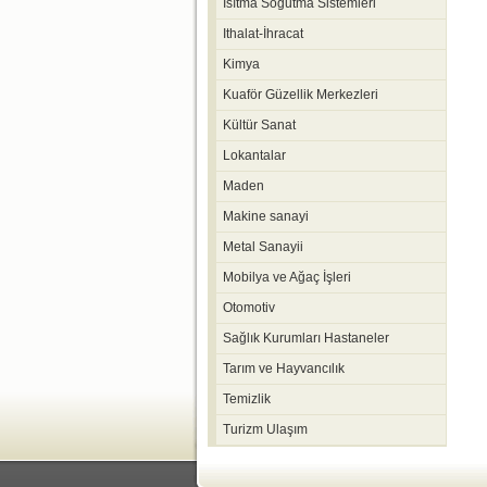
Isıtma Soğutma Sistemleri
Ithalat-İhracat
Kimya
Kuaför Güzellik Merkezleri
Kültür Sanat
Lokantalar
Maden
Makine sanayi
Metal Sanayii
Mobilya ve Ağaç İşleri
Otomotiv
Sağlık Kurumları Hastaneler
Tarım ve Hayvancılık
Temizlik
Turizm Ulaşım