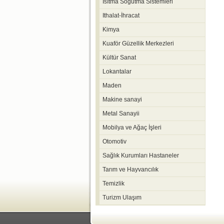
Isıtma Soğutma Sistemleri
Ithalat-İhracat
Kimya
Kuaför Güzellik Merkezleri
Kültür Sanat
Lokantalar
Maden
Makine sanayi
Metal Sanayii
Mobilya ve Ağaç İşleri
Otomotiv
Sağlık Kurumları Hastaneler
Tarım ve Hayvancılık
Temizlik
Turizm Ulaşım