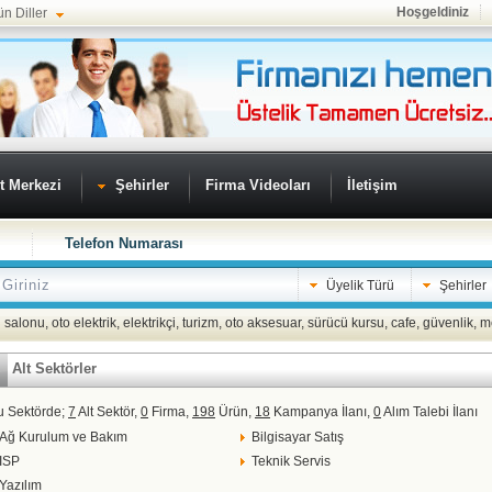
Hoşgeldiniz
ün Diller
t Merkezi
Şehirler
Firma Videoları
İletişim
Telefon Numarası
Üyelik Türü
Şehirler
 salonu
,
oto elektrik
,
elektrikçi
,
turizm
,
oto aksesuar
,
sürücü kursu
,
cafe
,
güvenlik
,
m
Alt Sektörler
u Sektörde;
7
Alt Sektör,
0
Firma,
198
Ürün,
18
Kampanya İlanı,
0
Alım Talebi İlanı
Ağ Kurulum ve Bakım
Bilgisayar Satış
ISP
Teknik Servis
Yazılım