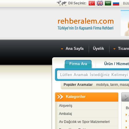
Dil Seçiniz:
Büt
Ana Sayfa
Üyelik
Ticare
Firma Ara
Ürün / Hizmet
Popüler Aramalar
mobilya
,
tarım
,
masaj
Kategoriler
Alışveriş
B
Ambalaj
Av Dağcılık ve Spor Malzemeleri