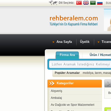
Dil Seçiniz:
Büt
Ana Sayfa
Üyelik
Ticare
Firma Ara
Ürün / Hizmet
Popüler Aramalar
mobilya
,
tarım
,
masaj
Kategoriler
Alışveriş
B
Ambalaj
Av Dağcılık ve Spor Malzemeleri