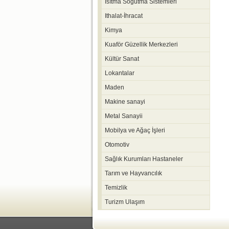
Isıtma Soğutma Sistemleri
Ithalat-İhracat
Kimya
Kuaför Güzellik Merkezleri
Kültür Sanat
Lokantalar
Maden
Makine sanayi
Metal Sanayii
Mobilya ve Ağaç İşleri
Otomotiv
Sağlık Kurumları Hastaneler
Tarım ve Hayvancılık
Temizlik
Turizm Ulaşım