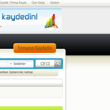
Üyelik / Firma Kaydı
Üye Girişi
Yardım
Sektörler
edikal
,
toptancılar
,
kebap