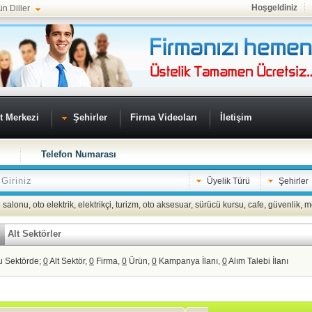
Hoşgeldiniz
ün Diller
t Merkezi
Şehirler
Firma Videoları
İletişim
Telefon Numarası
Üyelik Türü
Şehirler
 salonu
,
oto elektrik
,
elektrikçi
,
turizm
,
oto aksesuar
,
sürücü kursu
,
cafe
,
güvenlik
,
m
Alt Sektörler
u Sektörde;
0
Alt Sektör,
0
Firma,
0
Ürün,
0
Kampanya İlanı,
0
Alım Talebi İlanı