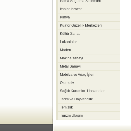
Isıtma Soğutma Sistemleri
Ithalat-İhracat
Kimya
Kuaför Güzellik Merkezleri
Kültür Sanat
Lokantalar
Maden
Makine sanayi
Metal Sanayii
Mobilya ve Ağaç İşleri
Otomotiv
Sağlık Kurumları Hastaneler
Tarım ve Hayvancılık
Temizlik
Turizm Ulaşım