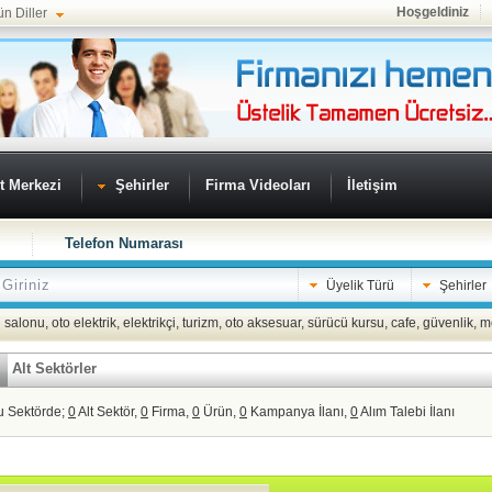
Hoşgeldiniz
ün Diller
t Merkezi
Şehirler
Firma Videoları
İletişim
Telefon Numarası
Üyelik Türü
Şehirler
 salonu
,
oto elektrik
,
elektrikçi
,
turizm
,
oto aksesuar
,
sürücü kursu
,
cafe
,
güvenlik
,
m
Alt Sektörler
u Sektörde;
0
Alt Sektör,
0
Firma,
0
Ürün,
0
Kampanya İlanı,
0
Alım Talebi İlanı