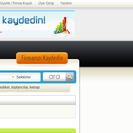
Üyelik / Firma Kaydı
Üye Girişi
Yardım
Sektörler
edikal
,
toptancılar
,
kebap