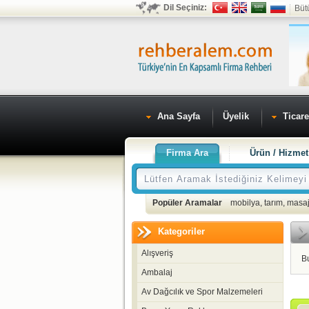
Dil Seçiniz:
Büt
Ana Sayfa
Üyelik
Ticare
Firma Ara
Ürün / Hizmet
Popüler Aramalar
mobilya
,
tarım
,
masaj
Kategoriler
Alışveriş
B
Ambalaj
Av Dağcılık ve Spor Malzemeleri