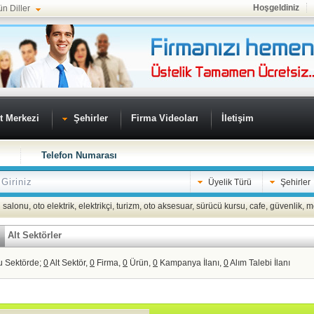
Hoşgeldiniz
ün Diller
t Merkezi
Şehirler
Firma Videoları
İletişim
Telefon Numarası
Üyelik Türü
Şehirler
 salonu
,
oto elektrik
,
elektrikçi
,
turizm
,
oto aksesuar
,
sürücü kursu
,
cafe
,
güvenlik
,
m
Alt Sektörler
u Sektörde;
0
Alt Sektör,
0
Firma,
0
Ürün,
0
Kampanya İlanı,
0
Alım Talebi İlanı