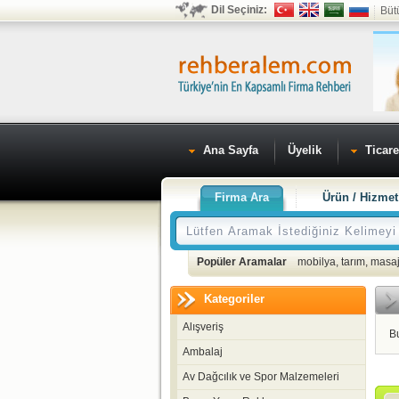
Dil Seçiniz:
Büt
Ana Sayfa
Üyelik
Ticare
Firma Ara
Ürün / Hizmet
Popüler Aramalar
mobilya
,
tarım
,
masaj
Kategoriler
Alışveriş
B
Ambalaj
Av Dağcılık ve Spor Malzemeleri