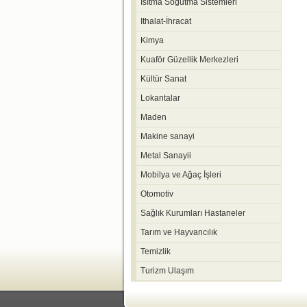
Isıtma Soğutma Sistemleri
Ithalat-İhracat
Kimya
Kuaför Güzellik Merkezleri
Kültür Sanat
Lokantalar
Maden
Makine sanayi
Metal Sanayii
Mobilya ve Ağaç İşleri
Otomotiv
Sağlık Kurumları Hastaneler
Tarım ve Hayvancılık
Temizlik
Turizm Ulaşım