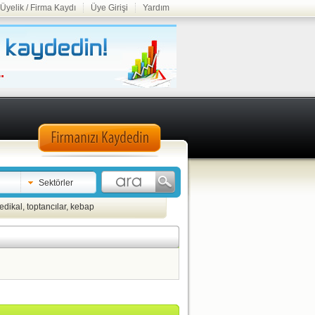
Üyelik / Firma Kaydı
Üye Girişi
Yardım
Sektörler
edikal
,
toptancılar
,
kebap