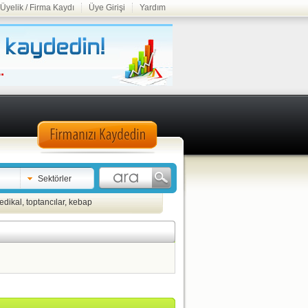
Üyelik / Firma Kaydı
Üye Girişi
Yardım
Sektörler
edikal
,
toptancılar
,
kebap