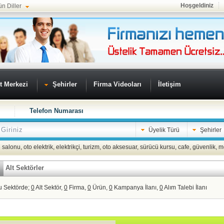
Hoşgeldiniz
ün Diller
t Merkezi
Şehirler
Firma Videoları
İletişim
Telefon Numarası
Üyelik Türü
Şehirler
 salonu
,
oto elektrik
,
elektrikçi
,
turizm
,
oto aksesuar
,
sürücü kursu
,
cafe
,
güvenlik
,
m
Alt Sektörler
u Sektörde;
0
Alt Sektör,
0
Firma,
0
Ürün,
0
Kampanya İlanı,
0
Alım Talebi İlanı