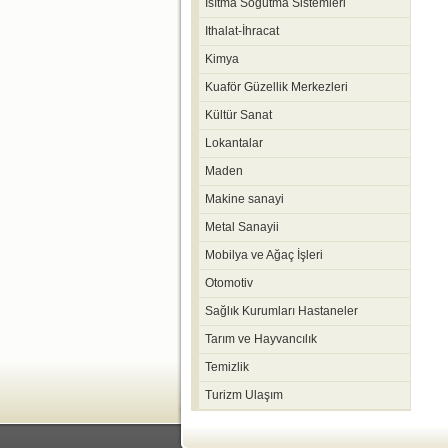
Isıtma Soğutma Sistemleri
Ithalat-İhracat
Kimya
Kuaför Güzellik Merkezleri
Kültür Sanat
Lokantalar
Maden
Makine sanayi
Metal Sanayii
Mobilya ve Ağaç İşleri
Otomotiv
Sağlık Kurumları Hastaneler
Tarım ve Hayvancılık
Temizlik
Turizm Ulaşım