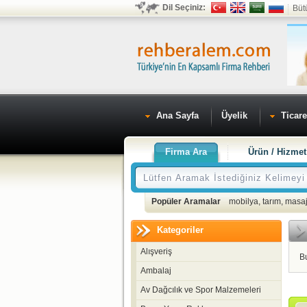
Dil Seçiniz:
Büt
Ana Sayfa
Üyelik
Ticare
Firma Ara
Ürün / Hizmet
Popüler Aramalar
mobilya
,
tarım
,
masaj
Kategoriler
Alışveriş
B
Ambalaj
Av Dağcılık ve Spor Malzemeleri