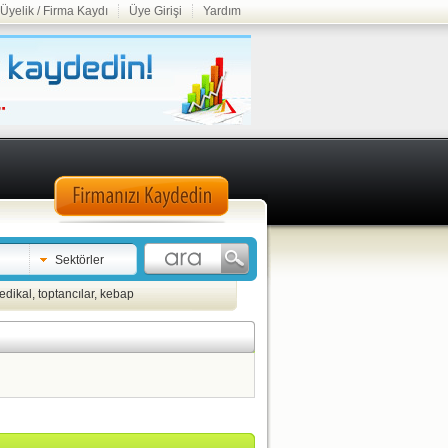
Üyelik / Firma Kaydı
Üye Girişi
Yardım
Sektörler
edikal
,
toptancılar
,
kebap