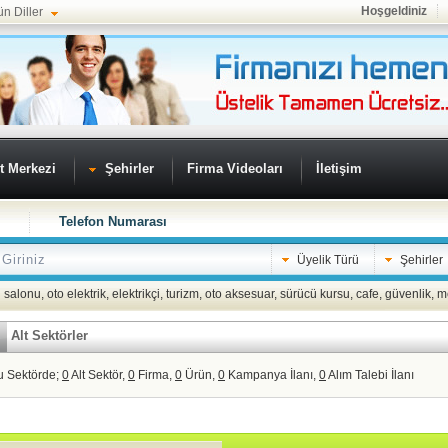
Hoşgeldiniz
ün Diller
t Merkezi
Şehirler
Firma Videoları
İletişim
Telefon Numarası
Üyelik Türü
Şehirler
 salonu
,
oto elektrik
,
elektrikçi
,
turizm
,
oto aksesuar
,
sürücü kursu
,
cafe
,
güvenlik
,
m
Alt Sektörler
u Sektörde;
0
Alt Sektör,
0
Firma,
0
Ürün,
0
Kampanya İlanı,
0
Alım Talebi İlanı