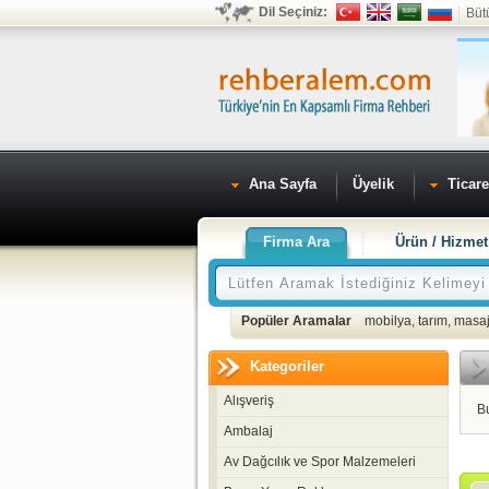
Dil Seçiniz:
Büt
Ana Sayfa
Üyelik
Ticare
Firma Ara
Ürün / Hizmet
Popüler Aramalar
mobilya
,
tarım
,
masaj
Kategoriler
Alışveriş
B
Ambalaj
Av Dağcılık ve Spor Malzemeleri