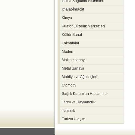
Isıtma Soğutma Sistemleri
Ithalat-İhracat
Kimya
Kuaför Güzellik Merkezleri
Kültür Sanat
Lokantalar
Maden
Makine sanayi
Metal Sanayii
Mobilya ve Ağaç İşleri
Otomotiv
Sağlık Kurumları Hastaneler
Tarım ve Hayvancılık
Temizlik
Turizm Ulaşım