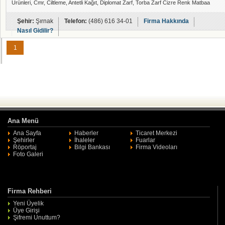
Ürünleri, Cmr, Ciltleme, Antetli Kağıt, Diplomat Zarf, Torba Zarf Cizre Renk Matbaa
Şehir:
Şırnak
Telefon:
(486) 616 34-01
Firma Hakkında
Nasıl Gidilir?
1
Ana Menü
Ana Sayfa
Haberler
Ticaret Merkezi
Şehirler
İhaleler
Fuarlar
Röportaj
Bilgi Bankası
Firma Videoları
Foto Galeri
Firma Rehberi
Yeni Üyelik
Üye Girişi
Şifremi Unuttum?