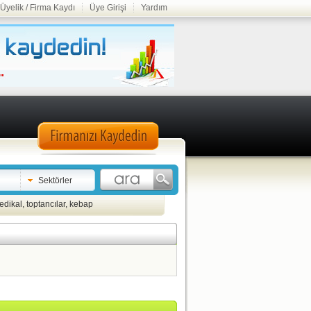
Üyelik / Firma Kaydı
Üye Girişi
Yardım
Sektörler
edikal
,
toptancılar
,
kebap