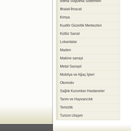
Isıtma Soğutma Sistemleri
Ithalat-İhracat
Kimya
Kuaför Güzellik Merkezleri
Kültür Sanat
Lokantalar
Maden
Makine sanayi
Metal Sanayii
Mobilya ve Ağaç İşleri
Otomotiv
Sağlık Kurumları Hastaneler
Tarım ve Hayvancılık
Temizlik
Turizm Ulaşım