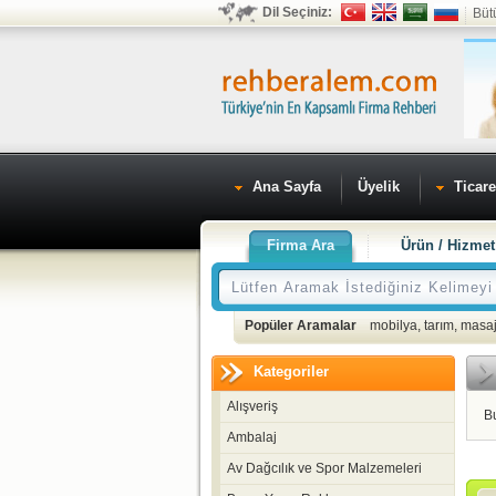
Dil Seçiniz:
Büt
Ana Sayfa
Üyelik
Ticare
Firma Ara
Ürün / Hizmet
Popüler Aramalar
mobilya
,
tarım
,
masaj
Kategoriler
Alışveriş
B
Ambalaj
Av Dağcılık ve Spor Malzemeleri