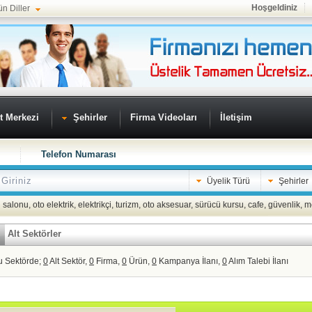
Hoşgeldiniz
ün Diller
t Merkezi
Şehirler
Firma Videoları
İletişim
Telefon Numarası
Üyelik Türü
Şehirler
 salonu
,
oto elektrik
,
elektrikçi
,
turizm
,
oto aksesuar
,
sürücü kursu
,
cafe
,
güvenlik
,
m
Alt Sektörler
u Sektörde;
0
Alt Sektör,
0
Firma,
0
Ürün,
0
Kampanya İlanı,
0
Alım Talebi İlanı