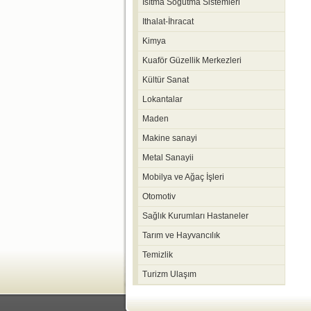
Isıtma Soğutma Sistemleri
Ithalat-İhracat
Kimya
Kuaför Güzellik Merkezleri
Kültür Sanat
Lokantalar
Maden
Makine sanayi
Metal Sanayii
Mobilya ve Ağaç İşleri
Otomotiv
Sağlık Kurumları Hastaneler
Tarım ve Hayvancılık
Temizlik
Turizm Ulaşım