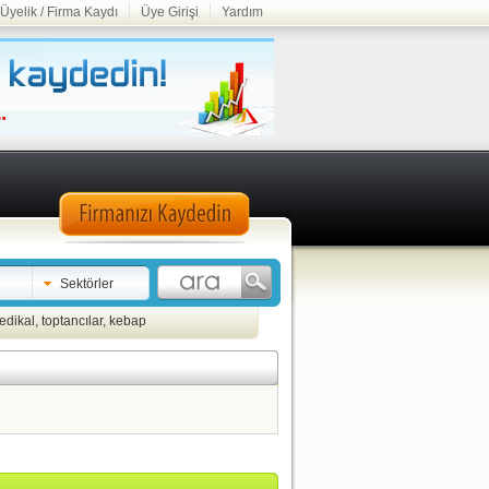
Üyelik / Firma Kaydı
Üye Girişi
Yardım
Sektörler
edikal
,
toptancılar
,
kebap