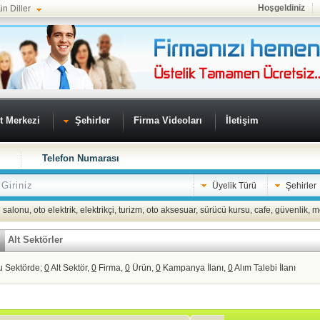
Hoşgeldiniz
ün Diller
t Merkezi
Şehirler
Firma Videoları
İletişim
Telefon Numarası
Üyelik Türü
Şehirler
 salonu
,
oto elektrik
,
elektrikçi
,
turizm
,
oto aksesuar
,
sürücü kursu
,
cafe
,
güvenlik
,
m
Alt Sektörler
u Sektörde;
0
Alt Sektör,
0
Firma,
0
Ürün,
0
Kampanya İlanı,
0
Alım Talebi İlanı