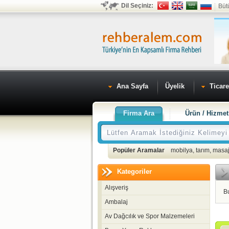
Dil Seçiniz:
Büt
Ana Sayfa
Üyelik
Ticare
Firma Ara
Ürün / Hizmet
Popüler Aramalar
mobilya
,
tarım
,
masaj
Kategoriler
Alışveriş
B
Ambalaj
Av Dağcılık ve Spor Malzemeleri