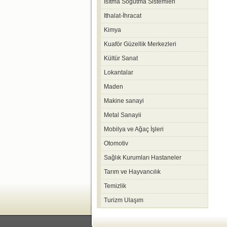
Isıtma Soğutma Sistemleri
Ithalat-İhracat
Kimya
Kuaför Güzellik Merkezleri
Kültür Sanat
Lokantalar
Maden
Makine sanayi
Metal Sanayii
Mobilya ve Ağaç İşleri
Otomotiv
Sağlık Kurumları Hastaneler
Tarım ve Hayvancılık
Temizlik
Turizm Ulaşım