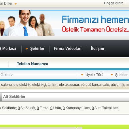
Hoşgeldiniz
ün Diller
t Merkezi
Şehirler
Firma Videoları
İletişim
Telefon Numarası
Üyelik Türü
Şehirler
 salonu
,
oto elektrik
,
elektrikçi
,
turizm
,
oto aksesuar
,
sürücü kursu
,
cafe
,
güvenlik
,
m
Alt Sektörler
u Sektörde;
0
Alt Sektör,
0
Firma,
0
Ürün,
0
Kampanya İlanı,
0
Alım Talebi İlanı