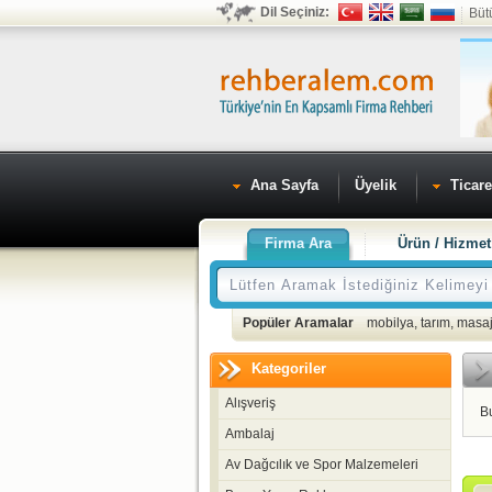
Dil Seçiniz:
Büt
Ana Sayfa
Üyelik
Ticare
Firma Ara
Ürün / Hizmet
Popüler Aramalar
mobilya
,
tarım
,
masaj
Kategoriler
Alışveriş
B
Ambalaj
Av Dağcılık ve Spor Malzemeleri