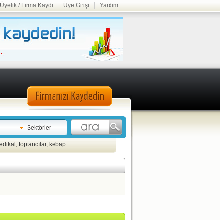
Üyelik / Firma Kaydı
Üye Girişi
Yardım
Sektörler
edikal
,
toptancılar
,
kebap