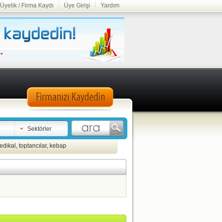
Üyelik / Firma Kaydı
Üye Girişi
Yardım
Sektörler
edikal
,
toptancılar
,
kebap