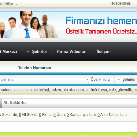
Hoşgeldiniz
ün Diller
t Merkezi
Şehirler
Firma Videoları
İletişim
Telefon Numarası
Üyelik Türü
Şehirler
 salonu
,
oto elektrik
,
elektrikçi
,
turizm
,
oto aksesuar
,
sürücü kursu
,
cafe
,
güvenlik
,
m
Alt Sektörler
u Sektörde;
0
Alt Sektör,
0
Firma,
0
Ürün,
0
Kampanya İlanı,
0
Alım Talebi İlanı