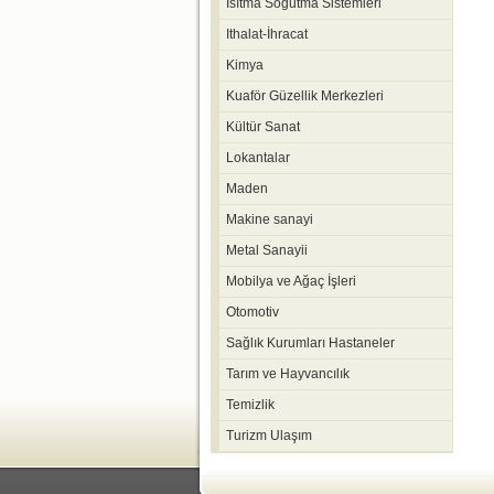
Isıtma Soğutma Sistemleri
Ithalat-İhracat
Kimya
Kuaför Güzellik Merkezleri
Kültür Sanat
Lokantalar
Maden
Makine sanayi
Metal Sanayii
Mobilya ve Ağaç İşleri
Otomotiv
Sağlık Kurumları Hastaneler
Tarım ve Hayvancılık
Temizlik
Turizm Ulaşım