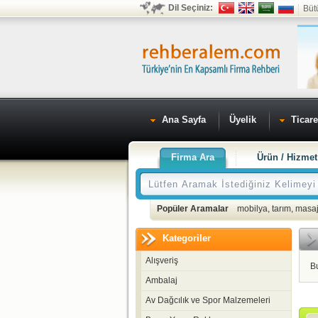
Dil Seçiniz:
Büt
Ana Sayfa
Üyelik
Ticare
Firma Ara
Ürün / Hizmet
Popüler Aramalar
mobilya
,
tarım
,
masaj
Kategoriler
Alışveriş
B
Ambalaj
Av Dağcılık ve Spor Malzemeleri