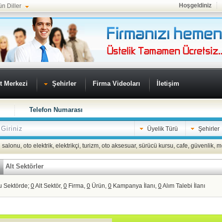
Hoşgeldiniz
ün Diller
t Merkezi
Şehirler
Firma Videoları
İletişim
Telefon Numarası
Üyelik Türü
Şehirler
 salonu
,
oto elektrik
,
elektrikçi
,
turizm
,
oto aksesuar
,
sürücü kursu
,
cafe
,
güvenlik
,
m
Alt Sektörler
u Sektörde;
0
Alt Sektör,
0
Firma,
0
Ürün,
0
Kampanya İlanı,
0
Alım Talebi İlanı