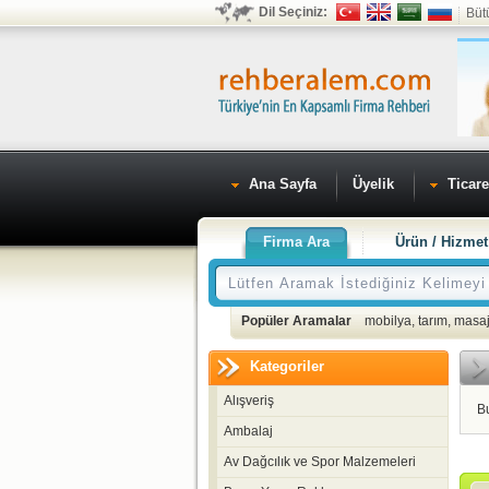
Dil Seçiniz:
Büt
Ana Sayfa
Üyelik
Ticare
Firma Ara
Ürün / Hizmet
Popüler Aramalar
mobilya
,
tarım
,
masaj
Kategoriler
Alışveriş
B
Ambalaj
Av Dağcılık ve Spor Malzemeleri