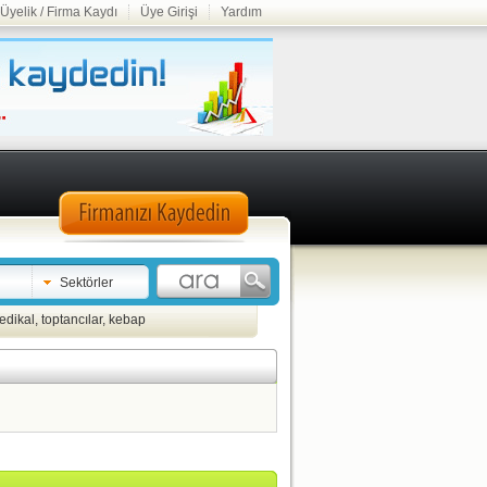
Üyelik / Firma Kaydı
Üye Girişi
Yardım
Sektörler
edikal
,
toptancılar
,
kebap