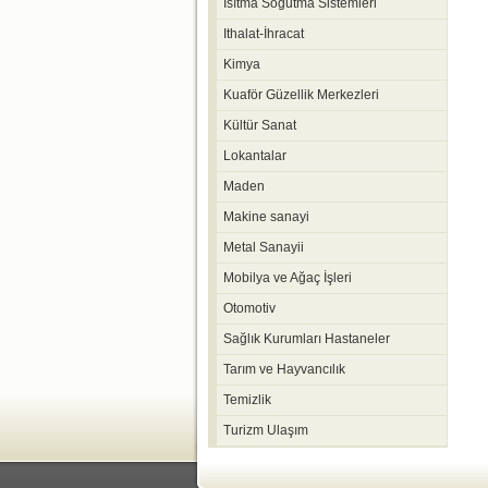
Isıtma Soğutma Sistemleri
Ithalat-İhracat
Kimya
Kuaför Güzellik Merkezleri
Kültür Sanat
Lokantalar
Maden
Makine sanayi
Metal Sanayii
Mobilya ve Ağaç İşleri
Otomotiv
Sağlık Kurumları Hastaneler
Tarım ve Hayvancılık
Temizlik
Turizm Ulaşım