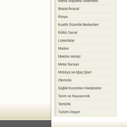
Isıtma Soğutma Sistemleri
Ithalat-İhracat
Kimya
Kuaför Güzellik Merkezleri
Kültür Sanat
Lokantalar
Maden
Makine sanayi
Metal Sanayii
Mobilya ve Ağaç İşleri
Otomotiv
Sağlık Kurumları Hastaneler
Tarım ve Hayvancılık
Temizlik
Turizm Ulaşım