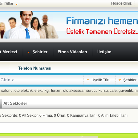
Hoşgeldiniz
ün Diller
t Merkezi
Şehirler
Firma Videoları
İletişim
Telefon Numarası
Üyelik Türü
Şehirler
 salonu
,
oto elektrik
,
elektrikçi
,
turizm
,
oto aksesuar
,
sürücü kursu
,
cafe
,
güvenlik
,
m
Alt Sektörler
u Sektörde;
0
Alt Sektör,
0
Firma,
0
Ürün,
0
Kampanya İlanı,
0
Alım Talebi İlanı