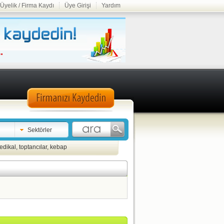
Üyelik / Firma Kaydı
Üye Girişi
Yardım
Sektörler
edikal
,
toptancılar
,
kebap