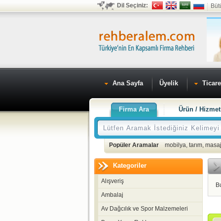
Dil Seçiniz:
Büt
Ana Sayfa
Üyelik
Ticare
Firma Ara
Ürün / Hizmet
Popüler Aramalar
mobilya
,
tarım
,
masaj
Kategoriler
Alışveriş
B
Ambalaj
Av Dağcılık ve Spor Malzemeleri