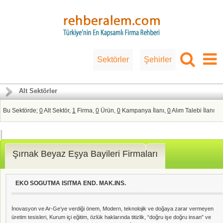
Sektörler
Şehirler
Alt Sektörler
Bu Sektörde;
0
Alt Sektör,
1
Firma,
0
Ürün,
0
Kampanya İlanı,
0
Alım Talebi İlanı
Şırnak Beyaz Eşya Bayileri Firmaları
EKO SOGUTMA ISITMA END. MAK.INS.
İnovasyon ve Ar-Ge’ye verdiği önem, Modern, teknolojik ve doğaya zarar vermeyen
üretim tesisleri, Kurum içi eğitim, özlük haklarında titizlik, “doğru işe doğru insan” ve