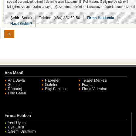
sosyal sorumluluk bilincini de içine alan kapsamlı İK Politikaları, Gelişime ve sürekli
iyileştirmeye açık kalite anlayışı, Çevre dostu ürünleri, Koşulsuz müşteri destek hizmeti
ve yetkili servisleri ile hayata geçirdiği gerçek müşteri memnuniyeti bütününde
çalışmalarını sürdürür.
Şehir:
Şırnak
Telefon:
(484) 224 60-50
Firma Hakkında
Nasıl Gidilir?
1
Ana Menü
Ana Sayfa
Haberler
Ticaret Merkezi
Şehirler
İhaleler
Fuarlar
Röportaj
Bilgi Bankası
Firma Videoları
Foto Galeri
Firma Rehberi
Yeni Üyelik
Üye Girişi
Şifremi Unuttum?