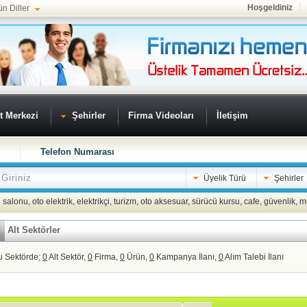
Hoşgeldiniz
ün Diller
t Merkezi
Şehirler
Firma Videoları
İletişim
Telefon Numarası
Üyelik Türü
Şehirler
 salonu
,
oto elektrik
,
elektrikçi
,
turizm
,
oto aksesuar
,
sürücü kursu
,
cafe
,
güvenlik
,
m
Alt Sektörler
u Sektörde;
0
Alt Sektör,
0
Firma,
0
Ürün,
0
Kampanya İlanı,
0
Alım Talebi İlanı