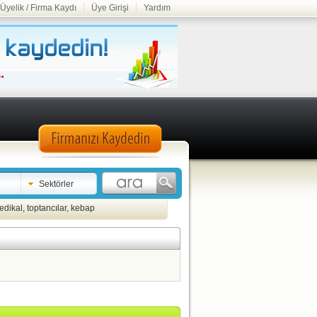
Üyelik / Firma Kaydı
Üye Girişi
Yardım
Sektörler
edikal
,
toptancılar
,
kebap