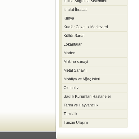
Isıtma Soğutma Sistemleri
Ithalat-İhracat
Kimya
Kuaför Güzellik Merkezleri
Kültür Sanat
Lokantalar
Maden
Makine sanayi
Metal Sanayii
Mobilya ve Ağaç İşleri
Otomotiv
Sağlık Kurumları Hastaneler
Tarım ve Hayvancılık
Temizlik
Turizm Ulaşım