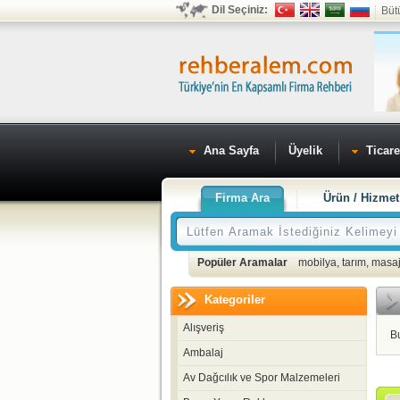
Dil Seçiniz:
Büt
Ana Sayfa
Üyelik
Ticare
Firma Ara
Ürün / Hizmet
Popüler Aramalar
mobilya
,
tarım
,
masaj
Kategoriler
Alışveriş
B
Ambalaj
Av Dağcılık ve Spor Malzemeleri