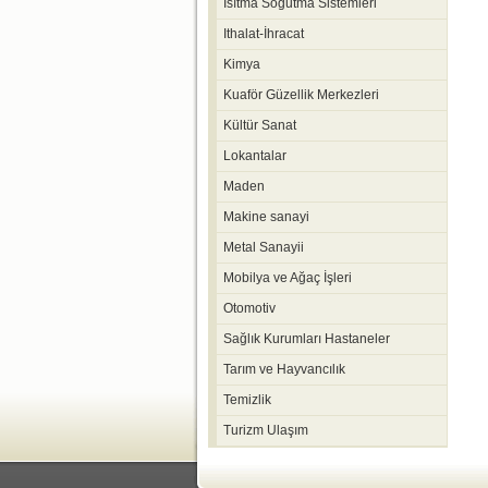
Isıtma Soğutma Sistemleri
Ithalat-İhracat
Kimya
Kuaför Güzellik Merkezleri
Kültür Sanat
Lokantalar
Maden
Makine sanayi
Metal Sanayii
Mobilya ve Ağaç İşleri
Otomotiv
Sağlık Kurumları Hastaneler
Tarım ve Hayvancılık
Temizlik
Turizm Ulaşım