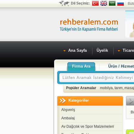
Dil Seçiniz:
Büt
Ana Sayfa
Üyelik
Ticare
Firma Ara
Ürün / Hizmet
Popüler Aramalar
mobilya
,
tarım
,
masaj
Kategoriler
Alışveriş
B
Ambalaj
Av Dağcılık ve Spor Malzemeleri