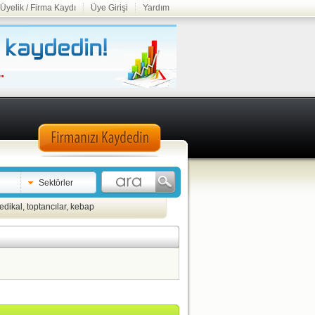
Üyelik / Firma Kaydı
Üye Girişi
Yardım
Sektörler
edikal
,
toptancılar
,
kebap