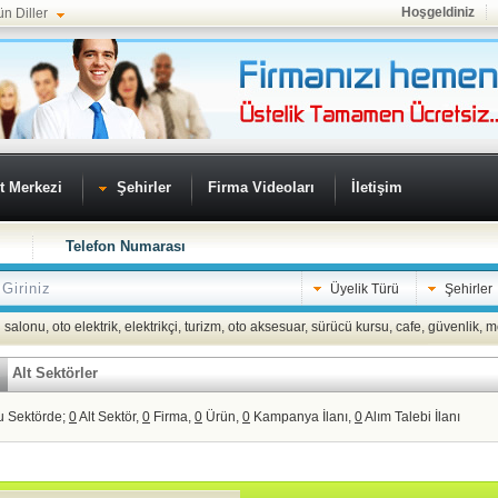
Hoşgeldiniz
ün Diller
t Merkezi
Şehirler
Firma Videoları
İletişim
Telefon Numarası
Üyelik Türü
Şehirler
 salonu
,
oto elektrik
,
elektrikçi
,
turizm
,
oto aksesuar
,
sürücü kursu
,
cafe
,
güvenlik
,
m
Alt Sektörler
u Sektörde;
0
Alt Sektör,
0
Firma,
0
Ürün,
0
Kampanya İlanı,
0
Alım Talebi İlanı