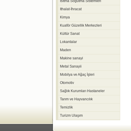
Isıtma Soğutma Sistemleri
Ithalat-İhracat
Kimya
Kuaför Güzellik Merkezleri
Kültür Sanat
Lokantalar
Maden
Makine sanayi
Metal Sanayii
Mobilya ve Ağaç İşleri
Otomotiv
Sağlık Kurumları Hastaneler
Tarım ve Hayvancılık
Temizlik
Turizm Ulaşım