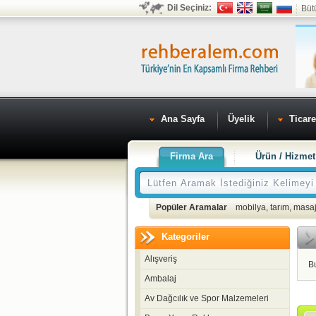
Dil Seçiniz:
Büt
Ana Sayfa
Üyelik
Ticare
Firma Ara
Ürün / Hizmet
Popüler Aramalar
mobilya
,
tarım
,
masaj
Kategoriler
Alışveriş
B
Ambalaj
Av Dağcılık ve Spor Malzemeleri