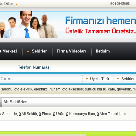
Hoşgeldiniz
ün Diller
t Merkezi
Şehirler
Firma Videoları
İletişim
Telefon Numarası
Üyelik Türü
Şehirler
 salonu
,
oto elektrik
,
elektrikçi
,
turizm
,
oto aksesuar
,
sürücü kursu
,
cafe
,
güvenlik
,
m
Alt Sektörler
u Sektörde;
0
Alt Sektör,
0
Firma,
0
Ürün,
0
Kampanya İlanı,
0
Alım Talebi İlanı