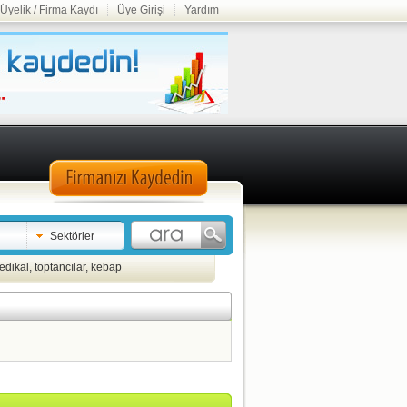
Üyelik / Firma Kaydı
Üye Girişi
Yardım
Sektörler
edikal
,
toptancılar
,
kebap