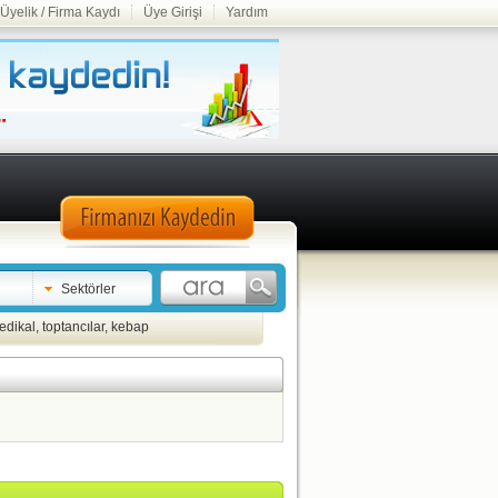
Üyelik / Firma Kaydı
Üye Girişi
Yardım
Sektörler
edikal
,
toptancılar
,
kebap