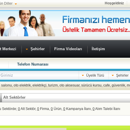
Hoşgeldiniz
ün Diller
t Merkezi
Şehirler
Firma Videoları
İletişim
Telefon Numarası
Üyelik Türü
Şehirler
 salonu
,
oto elektrik
,
elektrikçi
,
turizm
,
oto aksesuar
,
sürücü kursu
,
cafe
,
güvenlik
,
m
Alt Sektörler
u Sektörde;
0
Alt Sektör,
0
Firma,
0
Ürün,
0
Kampanya İlanı,
0
Alım Talebi İlanı