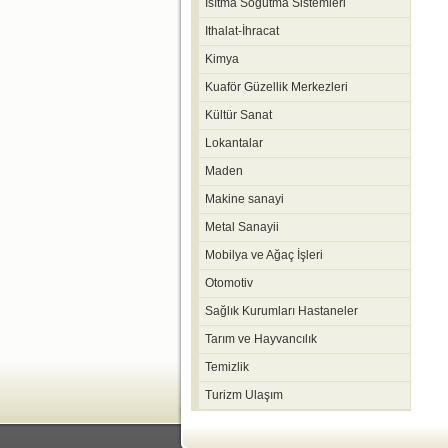
Isıtma Soğutma Sistemleri
Ithalat-İhracat
Kimya
Kuaför Güzellik Merkezleri
Kültür Sanat
Lokantalar
Maden
Makine sanayi
Metal Sanayii
Mobilya ve Ağaç İşleri
Otomotiv
Sağlık Kurumları Hastaneler
Tarım ve Hayvancılık
Temizlik
Turizm Ulaşım