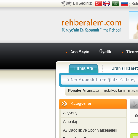
Dil Seçiniz:
Büt
Ana Sayfa
Üyelik
Ticare
Firma Ara
Ürün / Hizmet
Popüler Aramalar
mobilya
,
tarım
,
masaj
Kategoriler
Alışveriş
B
Ambalaj
Av Dağcılık ve Spor Malzemeleri