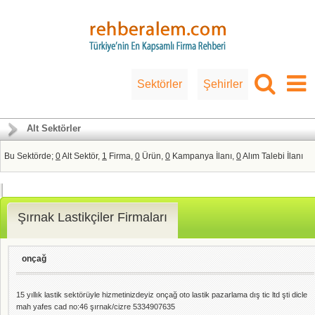
Sektörler
Şehirler
Alt Sektörler
Bu Sektörde;
0
Alt Sektör,
1
Firma,
0
Ürün,
0
Kampanya İlanı,
0
Alım Talebi İlanı
Şırnak Lastikçiler Firmaları
onçağ
15 yıllık lastik sektörüyle hizmetinizdeyiz onçağ oto lastik pazarlama dış tic ltd şti dicle
mah yafes cad no:46 şırnak/cizre 5334907635