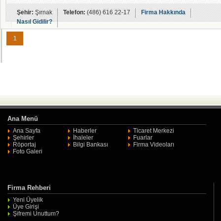
Şehir:
Şırnak
Telefon:
(486) 616 22-17
Firma Hakkında
Nasıl Gidilir?
1
Ana Menü
Ana Sayfa
Haberler
Ticaret Merkezi
Şehirler
İhaleler
Fuarlar
Röportaj
Bilgi Bankası
Firma Videoları
Foto Galeri
Firma Rehberi
Yeni Üyelik
Üye Girişi
Şifremi Unuttum?