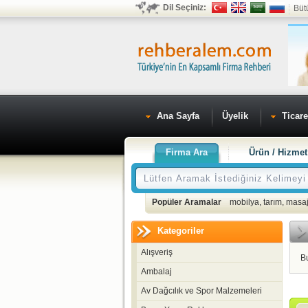
Dil Seçiniz:
Büt
Ana Sayfa
Üyelik
Ticare
Firma Ara
Ürün / Hizmet
Popüler Aramalar
mobilya
,
tarım
,
masaj
Kategoriler
Alışveriş
B
Ambalaj
Av Dağcılık ve Spor Malzemeleri