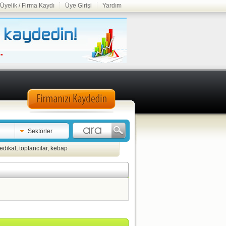
Üyelik / Firma Kaydı
Üye Girişi
Yardım
Sektörler
edikal
,
toptancılar
,
kebap