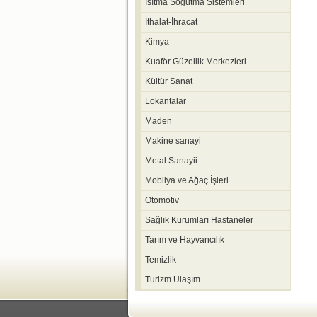
Isıtma Soğutma Sistemleri
Ithalat-İhracat
Kimya
Kuaför Güzellik Merkezleri
Kültür Sanat
Lokantalar
Maden
Makine sanayi
Metal Sanayii
Mobilya ve Ağaç İşleri
Otomotiv
Sağlık Kurumları Hastaneler
Tarım ve Hayvancılık
Temizlik
Turizm Ulaşım