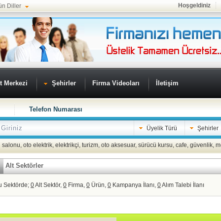
Hoşgeldiniz
ün Diller
t Merkezi
Şehirler
Firma Videoları
İletişim
Telefon Numarası
Üyelik Türü
Şehirler
 salonu
,
oto elektrik
,
elektrikçi
,
turizm
,
oto aksesuar
,
sürücü kursu
,
cafe
,
güvenlik
,
m
Alt Sektörler
u Sektörde;
0
Alt Sektör,
0
Firma,
0
Ürün,
0
Kampanya İlanı,
0
Alım Talebi İlanı