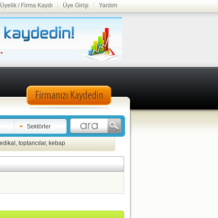
Üyelik / Firma Kaydı
Üye Girişi
Yardım
Sektörler
edikal
,
toptancılar
,
kebap