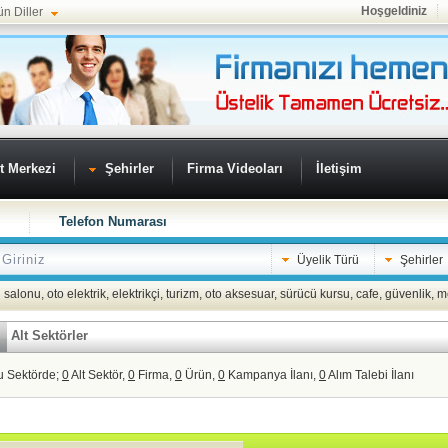
Hoşgeldiniz
ün Diller
t Merkezi
Şehirler
Firma Videoları
İletişim
Telefon Numarası
Üyelik Türü
Şehirler
 salonu
,
oto elektrik
,
elektrikçi
,
turizm
,
oto aksesuar
,
sürücü kursu
,
cafe
,
güvenlik
,
m
Alt Sektörler
u Sektörde;
0
Alt Sektör,
0
Firma,
0
Ürün,
0
Kampanya İlanı,
0
Alım Talebi İlanı