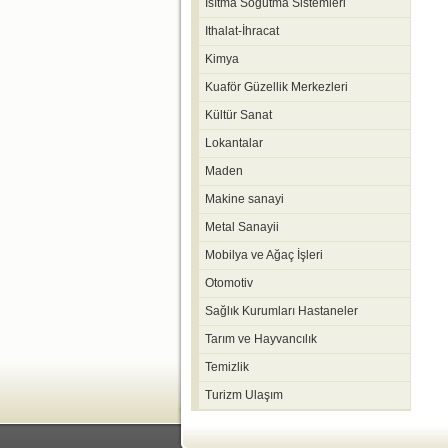
Isıtma Soğutma Sistemleri
Ithalat-İhracat
Kimya
Kuaför Güzellik Merkezleri
Kültür Sanat
Lokantalar
Maden
Makine sanayi
Metal Sanayii
Mobilya ve Ağaç İşleri
Otomotiv
Sağlık Kurumları Hastaneler
Tarım ve Hayvancılık
Temizlik
Turizm Ulaşım