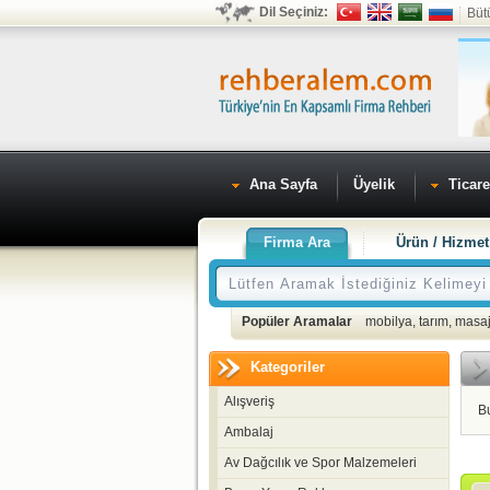
Dil Seçiniz:
Büt
Ana Sayfa
Üyelik
Ticare
Firma Ara
Ürün / Hizmet
Popüler Aramalar
mobilya
,
tarım
,
masaj
Kategoriler
Alışveriş
B
Ambalaj
Av Dağcılık ve Spor Malzemeleri